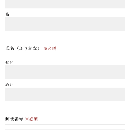
名
氏名（ふりがな）
※必須
せい
めい
郵便番号
※必須